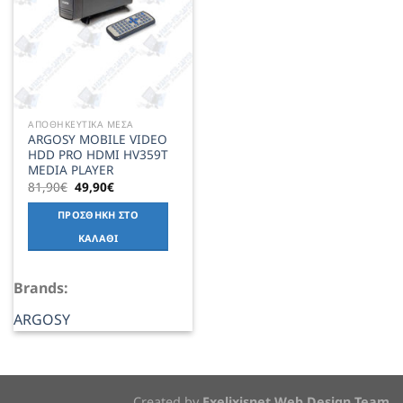
ΑΠΟΘΗΚΕΥΤΙΚΑ ΜΕΣΑ
ARGOSY MOBILE VIDEO
HDD PRO HDMI HV359T
MEDIA PLAYER
Original
Η
81,90
€
49,90
€
price
τρέχουσα
was:
τιμή
ΠΡΟΣΘΉΚΗ ΣΤΟ
81,90€.
είναι:
49,90€.
ΚΑΛΆΘΙ
Brands:
ARGOSY
Created by
Exelixisnet Web Design Team