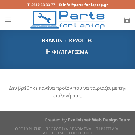
Μετάβαση
T: 2610 33 33 77 | E: info@parts-for-laptop.gr
στο
περιεχόμενο
BRANDS
/
REVOLTEC
ΦΙΛΤΡΆΡΙΣΜΑ
Δεν βρέθηκε κανένα προϊόν που να ταιριάζει με την
επιλογή σας.
Created by
Exelixisnet Web Design Team
ΟΡΟΙ ΧΡΗΣΗΣ
ΠΡΟΣΩΠΙΚΆ ΔΕΔΟΜΈΝΑ
ΠΑΡΑΓΓΕΛΙΑ
ΑΠΟΣΤΟΛΗ
ΕΠΙΣΤΡΟΦΕΣ