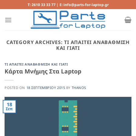
Μετάβαση
T: 2610 33 33 77 | E: info@parts-for-laptop.gr
στο
περιεχόμενο
CATEGORY ARCHIVES:
ΤΙ ΑΠΑΙΤΕΙ ΑΝΑΒΑΘΜΙΣΗ
ΚΑΙ ΓΙΑΤΙ
ΤΙ ΑΠΑΙΤΕΙ ΑΝΑΒΑΘΜΙΣΗ ΚΑΙ ΓΙΑΤΙ
Κάρτα Μνήμης Στα Laptop
POSTED ON
18 ΣΕΠΤΕΜΒΡΊΟΥ 2015
BY
THANOS
18
Σεπ