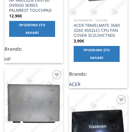
HP PAVILION DV9700
DV9000 SERIES
PALMREST TOUCHPAD
12,90
€
ΚΑΛΥΜΜΑΤΑ - COVERS
ACER TRAVELMATE 3680
ΠΡΟΣΘΉΚΗ ΣΤΟ
3260 4502LCI CPU FAN
ΚΑΛΆΘΙ
COVER 3CZL5HCTN05
3,90
€
Brands:
ΠΡΟΣΘΉΚΗ ΣΤΟ
ΚΑΛΆΘΙ
HP
Brands:
ACER
Add to
Wishlist
Add to
Wishlist