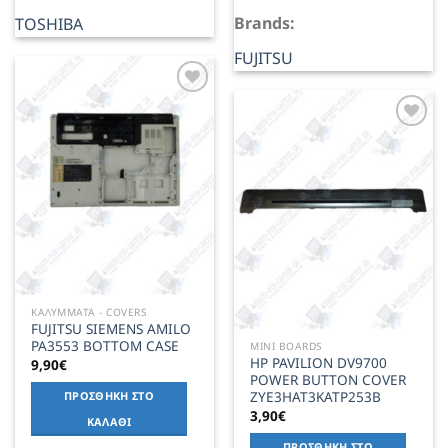
Brands:
TOSHIBA
FUJITSU
Add to
Wishlist
Add to
Wishlist
ΚΑΛΥΜΜΑΤΑ - COVERS
FUJITSU SIEMENS AMILO
PA3553 BOTTOM CASE
MINI BOARDS
HP PAVILION DV9700
9,90
€
POWER BUTTON COVER
ZYE3HAT3KATP253B
ΠΡΟΣΘΉΚΗ ΣΤΟ
3,90
€
ΚΑΛΆΘΙ
ΠΡΟΣΘΉΚΗ ΣΤΟ