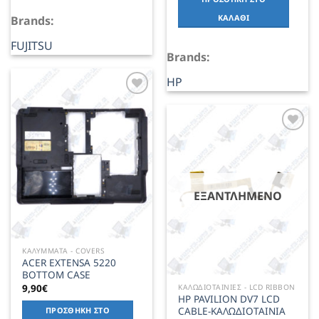
ΚΑΛΆΘΙ
Brands:
FUJITSU
Brands:
HP
Add to
Wishlist
Add to
Wishlist
ΕΞΑΝΤΛΗΜΈΝΟ
ΚΑΛΥΜΜΑΤΑ - COVERS
ACER EXTENSA 5220
BOTTOM CASE
9,90
€
ΚΑΛΩΔΙΟΤΑΙΝΙΕΣ - LCD RIBBON
HP PAVILION DV7 LCD
CABLE-ΚΑΛΩΔΙΟΤΑΙΝΙΑ
ΠΡΟΣΘΉΚΗ ΣΤΟ