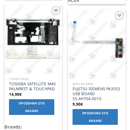
ACER
Add to
Wishlist
Add to
Wishlist
TOUCH PADS
TOSHIBA SATELLITE M40
MINI BOARDS
PALMREST & TOUCHPAD
FUJITSU SIEMENS PA3553
USB BOARD
14,90
€
55.4H704.001G
ΠΡΟΣΘΉΚΗ ΣΤΟ
9,90
€
ΚΑΛΆΘΙ
ΠΡΟΣΘΉΚΗ ΣΤΟ
ΚΑΛΆΘΙ
Brands: