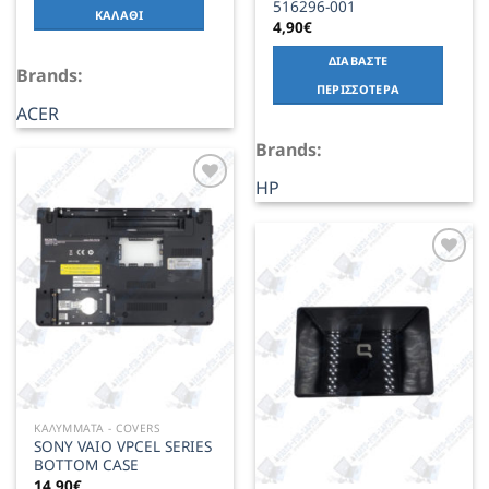
516296-001
ΚΑΛΆΘΙ
4,90
€
ΔΙΑΒΆΣΤΕ
Brands:
ΠΕΡΙΣΣΌΤΕΡΑ
ACER
Brands:
HP
Add to
Wishlist
Add to
Wishlist
ΚΑΛΥΜΜΑΤΑ - COVERS
SONY VAIO VPCEL SERIES
BOTTOM CASE
14,90
€