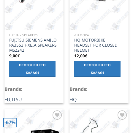
ΗΧΕΙΑ - SPEAKERS
ΔΙΑΦΟΡΑ
FUJITSU SIEMENS AMILO
HQ MOTORBIKE
PA3553 ΗΧΕΙΑ SPEAKERS
HEADSET FOR CLOSED
MS2242
HELMET
9,00
€
12,00
€
ΠΡΟΣΘΉΚΗ ΣΤΟ
ΠΡΟΣΘΉΚΗ ΣΤΟ
ΚΑΛΆΘΙ
ΚΑΛΆΘΙ
Brands:
Brands:
FUJITSU
HQ
-67%
Add to
Add to
Wishlist
Wishlist