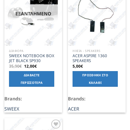
ΕΞΑΝΤΛΗΜΈΝΟ
ΔΙΑΦΟΡΑ
ΗΧΕΙΑ - SPEAKERS
SWEEX NOTEBOOK BOX
ACER ASPIRE 1360
JET BLACK SP930
SPEAKERS
Original
Η
35,90
€
12,00
€
5,00
€
price
τρέχουσα
was:
τιμή
ΔΙΑΒΆΣΤΕ
ΠΡΟΣΘΉΚΗ ΣΤΟ
35,90€.
είναι:
12,00€.
ΠΕΡΙΣΣΌΤΕΡΑ
ΚΑΛΆΘΙ
Brands:
Brands:
SWEEX
ACER