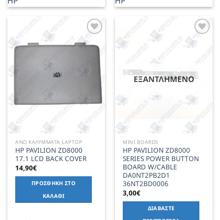
HP
HP
Add to
Add to
Wishlist
Wishlist
ΕΞΑΝΤΛΗΜΈΝΟ
ΑΝΩ ΚΑΛΥΜΜΑΤΑ LAPTOP
MINI BOARDS
HP PAVILION ZD8000
HP PAVILION ZD8000
17.1 LCD BACK COVER
SERIES POWER BUTTON
BOARD W/CABLE
14,90
€
DA0NT2PB2D1
36NT2BD0006
ΠΡΟΣΘΉΚΗ ΣΤΟ
3,00
€
ΚΑΛΆΘΙ
ΔΙΑΒΆΣΤΕ