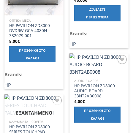
45,00
€
ΔΙΑΒΆΣΤΕ
ΠΕΡΙΣΣΌΤΕΡΑ
ΟΠΤΙΚΑ ΜΕΣΑ
HP PAVILION ZD8000
DVDRW GCA-4080N –
Brands:
382079-001
8,00
€
HP
ΠΡΟΣΘΉΚΗ ΣΤΟ
ΚΑΛΆΘΙ
Add to
Wishlist
Brands:
AUDIO BOARDS
HP
HP PAVILION ZD8000
AUDIO BOARD
33NT2AB0008
4,00
€
Add to
ΠΡΟΣΘΉΚΗ ΣΤΟ
ΕΞΑΝΤΛΗΜΈΝΟ
Wishlist
ΚΑΛΆΘΙ
ΚΑΛΥΜΜΑΤΑ - COVERS
HP PAVILION ZD8000
SERIES TOUCHPAD