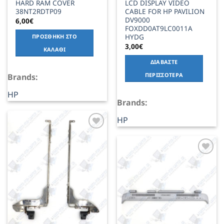
HARD RAM COVER
LCD DISPLAY VIDEO
38NT2RDTP09
CABLE FOR HP PAVILION
DV9000
6,00
€
FOXDD0AT9LC0011A
HYDG
ΠΡΟΣΘΉΚΗ ΣΤΟ
3,00
€
ΚΑΛΆΘΙ
ΔΙΑΒΆΣΤΕ
ΠΕΡΙΣΣΌΤΕΡΑ
Brands:
HP
Brands:
HP
Add to
Wishlist
Add to
Wishlist