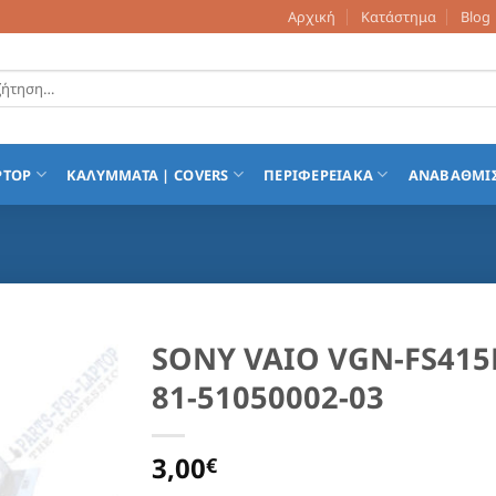
Αρχική
Κατάστημα
Blog
τηση
PTOP
ΚΑΛΥΜΜΑΤΑ | COVERS
ΠΕΡΙΦΕΡΕΙΑΚΑ
ΑΝΑΒΑΘΜΙ
SONY VAIO VGN-FS415
81-51050002-03
Add to
Wishlist
3,00
€