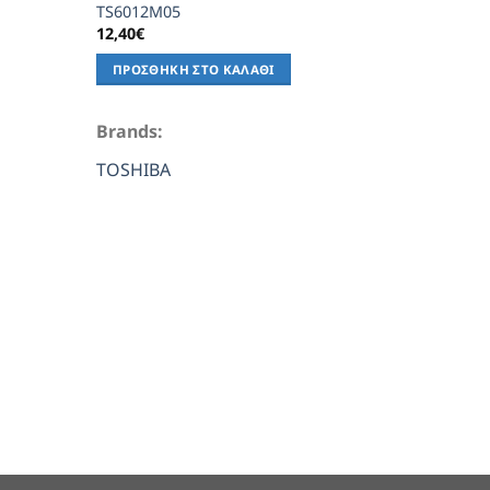
TS6012M05
ΠΡΟΣΘ
12,40
€
ΠΡΟΣΘΉΚΗ ΣΤΟ ΚΑΛΆΘΙ
Brands
TOSHI
Brands:
TOSHIBA