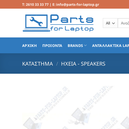
Μετάβαση
T: 2610 33 33 77 | E: info@parts-for-laptop.gr
στο
περιεχόμενο
Αναζή
για:
ΑΡΧΙΚΗ
ΠΡΟΙΟΝΤΑ
BRANDS
ΑΝΤΑΛΛΑΚΤΙΚΑ LA
ΚΑΤΆΣΤΗΜΑ
/
ΗΧΕΙΑ - SPEAKERS