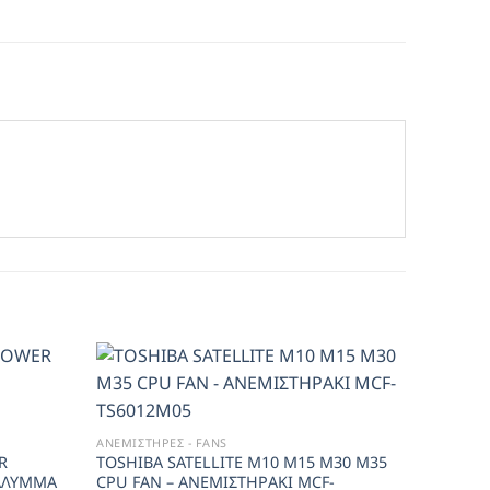
Add to
Add to
ΜΠΑΤΑΡΙΕΣ
Wishlist
Wishlist
TOSHIBA
ΑΝΕΜΙΣΤΗΡΕΣ - FANS
BATTERY
R
TOSHIBA SATELLITE M10 M15 M30 M35
5,90
€
ΚΑΛΥΜΜΑ
CPU FAN – ΑΝΕΜΙΣΤΗΡΑΚΙ MCF-