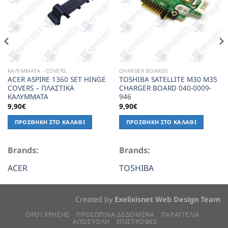
ΚΑΛΥΜΜΑΤΑ - COVERS
CHARGER BOARDS
ACER ASPIRE 1360 SET HINGE
TOSHIBA SATELLITE M30 M35
COVERS – ΠΛΑΣΤΙΚΑ
CHARGER BOARD 040-0009-
ΚΑΛΥΜΜΑΤΑ
946
9,90
€
9,90
€
ΠΡΟΣΘΉΚΗ ΣΤΟ ΚΑΛΆΘΙ
ΠΡΟΣΘΉΚΗ ΣΤΟ ΚΑΛΆΘΙ
Brands:
Brands:
ACER
TOSHIBA
Created by
Exelixisnet Web Design Team
ΟΡΟΙ ΧΡΗΣΗΣ
ΠΡΟΣΩΠΙΚΆ ΔΕΔΟΜΈΝΑ
ΠΑΡΑΓΓΕΛΙΑ
ΑΠΟΣΤΟΛΗ
ΕΠΙΣΤΡΟΦΕΣ