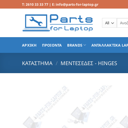
Μετάβαση
T: 2610 33 33 77 | E: info@parts-for-laptop.gr
στο
περιεχόμενο
Αναζή
για:
ΑΡΧΙΚΗ
ΠΡΟΙΟΝΤΑ
BRANDS
ΑΝΤΑΛΛΑΚΤΙΚΑ LA
ΚΑΤΆΣΤΗΜΑ
/
ΜΕΝΤΕΣΕΔΕΣ - HINGES