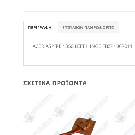
ΠΕΡΙΓΡΑΦΉ
ΕΠΙΠΛΈΟΝ ΠΛΗΡΟΦΟΡΊΕΣ
ACER ASPIRE 1350 LEFT HINGE FBZP1007011
ΣΧΕΤΙΚΆ ΠΡΟΪΌΝΤΑ
Add to
Add to
Wishlist
Wishlist
VERTER