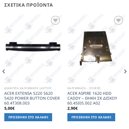
ΣΧΕΤΙΚΆ ΠΡΟΪΌΝΤΑ
Add to
Add to
Wishlist
Wishlist
ΔΙΑΦΟΡΑ ΚΑΛΥΜΜΑΤΑ LAPTOP
ΚΑΛΥΜΜΑΤΑ - COVERS
ACER EXTENSA 5220 5620
ACER ASPIRE 1620 HDD
5420 POWER BUTTON COVER
CADDY – ΘΗΚΗ ΣΚ ΔΙΣΚΟΥ
60.4T308.003
60.45I05.002 A02
5,00
€
2,90
€
ΠΡΟΣΘΉΚΗ ΣΤΟ ΚΑΛΆΘΙ
ΠΡΟΣΘΉΚΗ ΣΤΟ ΚΑΛΆΘΙ