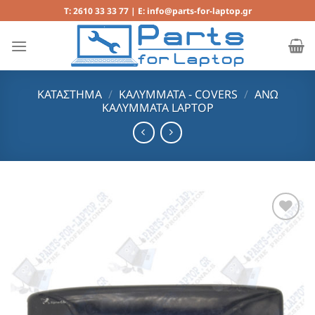
Μετάβαση
T: 2610 33 33 77 | E: info@parts-for-laptop.gr
στο
περιεχόμενο
ΚΑΤΆΣΤΗΜΑ
/
ΚΑΛΥΜΜΑΤΑ - COVERS
/
ΑΝΩ
ΚΑΛΥΜΜΑΤΑ LAPTOP
Add to
Wishlist