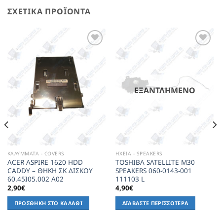
ΣΧΕΤΙΚΆ ΠΡΟΪΌΝΤΑ
Add to
Add to
Wishlist
Wishlist
ΕΞΑΝΤΛΗΜΈΝΟ
ΚΑΛΥΜΜΑΤΑ - COVERS
ΗΧΕΙΑ - SPEAKERS
ACER ASPIRE 1620 HDD
TOSHIBA SATELLITE M30
CADDY – ΘΗΚΗ ΣΚ ΔΙΣΚΟΥ
SPEAKERS 060-0143-001
60.45I05.002 A02
111103 L
2,90
€
4,90
€
ΠΡΟΣΘΉΚΗ ΣΤΟ ΚΑΛΆΘΙ
ΔΙΑΒΆΣΤΕ ΠΕΡΙΣΣΌΤΕΡΑ