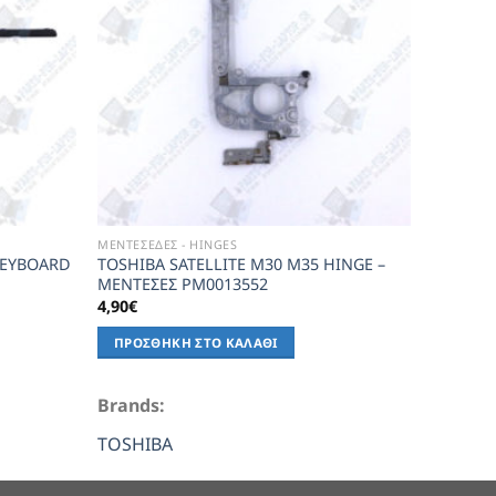
BTP-58A
4,90
€
ΔΙΑΒΆ
Brands
ACER
ΜΕΝΤΕΣΕΔΕΣ - HINGES
KEYBOARD
TOSHIBA SATELLITE M30 M35 HINGE –
ΜΕΝΤΕΣΕΣ PM0013552
4,90
€
ΠΡΟΣΘΉΚΗ ΣΤΟ ΚΑΛΆΘΙ
Brands:
TOSHIBA