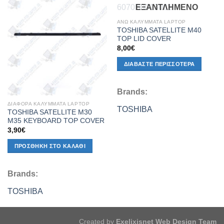
Add to
Add to
ΕΞΑΝΤΛΗΜΈΝΟ
Wishlist
Wishlist
ΑΝΩ ΚΑΛΥΜΜΑΤΑ LAPTOP
TOSHIBA SATELLITE M40
TOP LID COVER
8,00
€
ΔΙΑΒΆΣΤΕ ΠΕΡΙΣΣΌΤΕΡΑ
Brands:
ΔΙΑΦΟΡΑ ΚΑΛΥΜΜΑΤΑ LAPTOP
TOSHIBA
TOSHIBA SATELLITE M30
M35 KEYBOARD TOP COVER
3,90
€
ΠΡΟΣΘΉΚΗ ΣΤΟ ΚΑΛΆΘΙ
Brands:
TOSHIBA
Created by
Exelixisnet Web Design Team