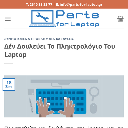
Μετάβαση
T: 2610 33 33 77 | E: info@parts-for-laptop.gr
στο
περιεχόμενο
ΣΥΝΗΘΙΣΜΕΝΑ ΠΡΟΒΛΗΜΑΤΑ ΚΑΙ ΛΥΣΕΙΣ
Δέν Δουλεύει Το Πληκτρολόγιο Του
Laptop
18
Σεπ