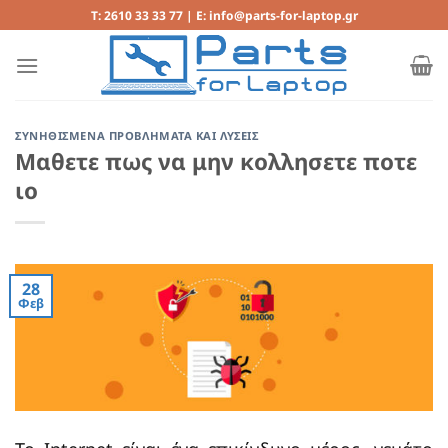
Μετάβαση
T: 2610 33 33 77 | E: info@parts-for-laptop.gr
στο
περιεχόμενο
ΣΥΝΗΘΙΣΜΕΝΑ ΠΡΟΒΛΗΜΑΤΑ ΚΑΙ ΛΥΣΕΙΣ
Μαθετε πως να μην κολλησετε ποτε
ιο
28
Φεβ