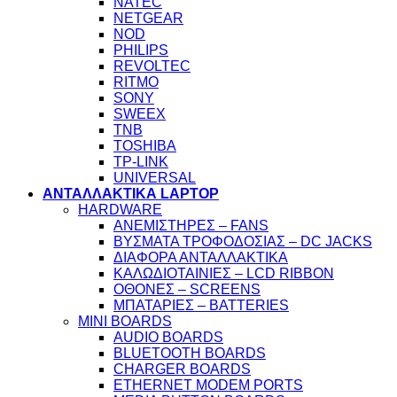
NATEC
NETGEAR
NOD
PHILIPS
REVOLTEC
RITMO
SONY
SWEEX
TNB
TOSHIBA
TP-LINK
UNIVERSAL
ΑΝΤΑΛΛΑΚΤΙΚΑ LAPTOP
HARDWARE
ΑΝΕΜΙΣΤΗΡΕΣ – FANS
ΒΥΣΜΑΤΑ ΤΡΟΦΟΔΟΣΙΑΣ – DC JACKS
ΔΙΑΦΟΡΑ ΑΝΤΑΛΛΑΚΤΙΚΑ
ΚΑΛΩΔΙΟΤΑΙΝΙΕΣ – LCD RIBBON
ΟΘΟΝΕΣ – SCREENS
ΜΠΑΤΑΡΙΕΣ – BATTERIES
MINI BOARDS
AUDIO BOARDS
BLUETOOTH BOARDS
CHARGER BOARDS
ETHERNET MODEM PORTS