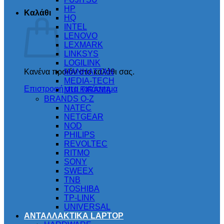
HP
Καλάθι
HQ
INTEL
LENOVO
LEXMARK
LINKSYS
LOGILINK
Κανένα προϊόν στο καλάθι σας.
MANHATTAN
MEDIA-TECH
Επιστροφή στο κατάστημα
MULTIRAMA
BRANDS O-Z
NATEC
NETGEAR
NOD
PHILIPS
REVOLTEC
RITMO
SONY
SWEEX
TNB
TOSHIBA
TP-LINK
UNIVERSAL
ΑΝΤΑΛΛΑΚΤΙΚΑ LAPTOP