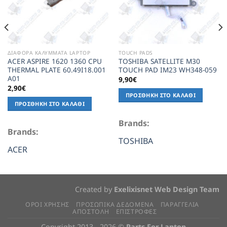
ΔΙΑΦΟΡΑ ΚΑΛΥΜΜΑΤΑ LAPTOP
TOUCH PADS
ACER ASPIRE 1620 1360 CPU
TOSHIBA SATELLITE M30
THERMAL PLATE 60.49I18.001
TOUCH PAD IM23 WH348-059
A01
9,90
€
2,90
€
ΠΡΟΣΘΉΚΗ ΣΤΟ ΚΑΛΆΘΙ
ΠΡΟΣΘΉΚΗ ΣΤΟ ΚΑΛΆΘΙ
Brands:
Brands:
TOSHIBA
ACER
Created by
Exelixisnet Web Design Team
ΟΡΟΙ ΧΡΗΣΗΣ
ΠΡΟΣΩΠΙΚΆ ΔΕΔΟΜΈΝΑ
ΠΑΡΑΓΓΕΛΙΑ
ΑΠΟΣΤΟΛΗ
ΕΠΙΣΤΡΟΦΕΣ
Copyright 2013 - 2026 ©
Parts For Laptop