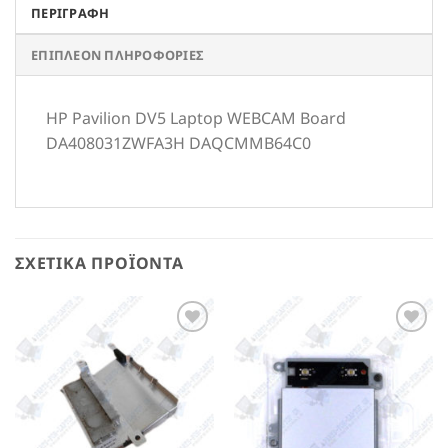
ΠΕΡΙΓΡΑΦΉ
ΕΠΙΠΛΈΟΝ ΠΛΗΡΟΦΟΡΊΕΣ
HP Pavilion DV5 Laptop WEBCAM Board
DA408031ZWFA3H DAQCMMB64C0
ΣΧΕΤΙΚΆ ΠΡΟΪΌΝΤΑ
Add to
Add to
Wishlist
Wishlist